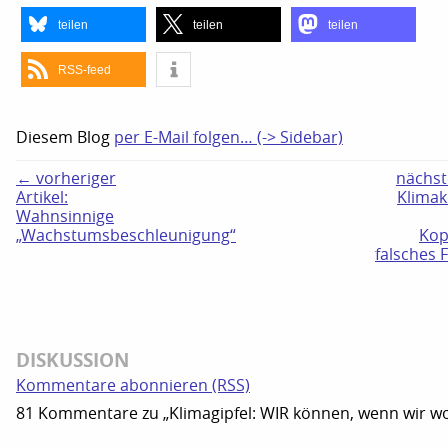
teilen
teilen
teilen
RSS-feed
Diesem Blog
per E-Mail folgen… (-> Sidebar)
← vorheriger
nächste
Artikel:
Klimak
Wahnsinnige
„Wachstumsbeschleunigung“
Kop
falsches 
DISKUSSION
Kommentare abonnieren (RSS)
81 Kommentare zu „Klimagipfel: WIR können, wenn wir wo