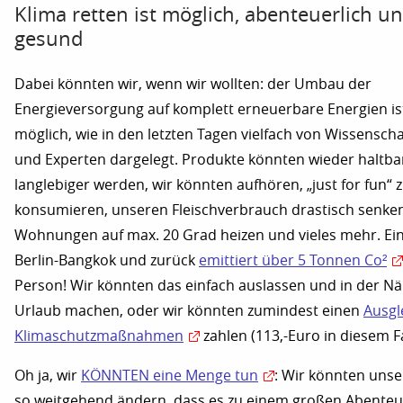
Klima retten ist möglich, abenteuerlich u
gesund
Dabei könnten wir, wenn wir wollten: der Umbau der
Energieversorgung auf komplett erneuerbare Energien is
möglich, wie in den letzten Tagen vielfach von Wissenscha
und Experten dargelegt. Produkte könnten wieder haltba
langlebiger werden, wir könnten aufhören, „just for fun“ 
konsumieren, unseren Fleischverbrauch drastisch senke
Wohnungen auf max. 20 Grad heizen und vieles mehr. Ein
Berlin-Bangkok und zurück
emittiert über 5 Tonnen Co²
Person! Wir könnten das einfach auslassen und in der N
Urlaub machen, oder wir könnten zumindest einen
Ausgl
Klimaschutzmaßnahmen
zahlen (113,-Euro in diesem Fa
Oh ja, wir
KÖNNTEN eine Menge tun
: Wir könnten uns
so weitgehend ändern, dass es zu einem großen Abenteu