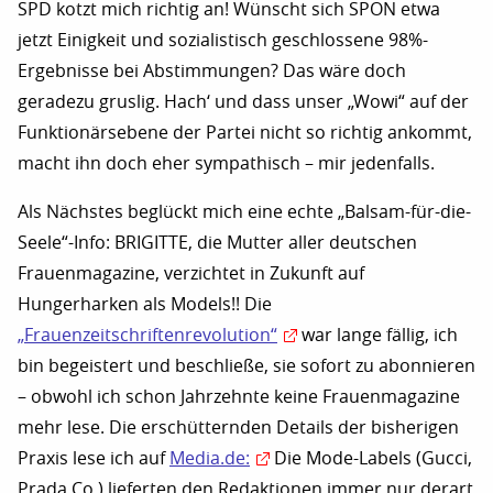
SPD kotzt mich richtig an! Wünscht sich SPON etwa
jetzt Einigkeit und sozialistisch geschlossene 98%-
Ergebnisse bei Abstimmungen? Das wäre doch
geradezu gruslig. Hach‘ und dass unser „Wowi“ auf der
Funktionärsebene der Partei nicht so richtig ankommt,
macht ihn doch eher sympathisch – mir jedenfalls.
Als Nächstes beglückt mich eine echte „Balsam-für-die-
Seele“-Info: BRIGITTE, die Mutter aller deutschen
Frauenmagazine, verzichtet in Zukunft auf
Hungerharken als Models!! Die
„Frauenzeitschriftenrevolution“
war lange fällig, ich
bin begeistert und beschließe, sie sofort zu abonnieren
– obwohl ich schon Jahrzehnte keine Frauenmagazine
mehr lese. Die erschütternden Details der bisherigen
Praxis lese ich auf
Media.de:
Die Mode-Labels (Gucci,
Prada Co.) lieferten den Redaktionen immer nur derart