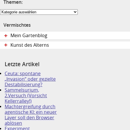
Themen:
Themen:
Vermischtes
Mein Gartenblog
Kunst des Alterns
Letzte Artikel
Ceuta: spontane
„Invasion“ oder gezielte
Destabilisierung?
Sammelsurium,
2.Versuch (Vorsicht
Kellerralley!)
Machtergreifung durch
agentische KI: ein neuer
Layer soll den Browser
ablösen
Experiment