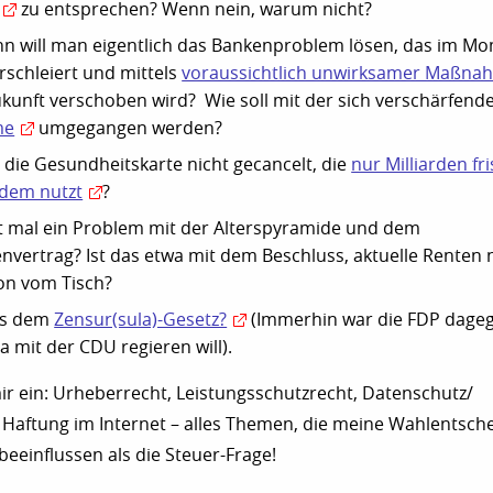
zu entsprechen? Wenn nein, warum nicht?
n will man eigentlich das Bankenproblem lösen, das im M
rschleiert und mittels
voraussichtlich unwirksamer Maßna
ukunft verschoben wird? Wie soll mit der sich verschärfend
me
umgegangen werden?
die Gesundheitskarte nicht gecancelt, die
nur Milliarden fri
dem nutzt
?
t mal ein Problem mit der Alterspyramide und dem
vertrag? Ist das etwa mit dem Beschluss, aktuelle Renten n
on vom Tisch?
us dem
Zensur(sula)-Gesetz?
(Immerhin war die FDP dageg
 mit der CDU regieren will).
mir ein: Urheberrecht, Leistungsschutzrecht, Datenschutz/
Haftung im Internet – alles Themen, die meine Wahlentsch
beeinflussen als die Steuer-Frage!