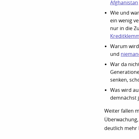
Afghanistan
Wie und wan
ein wenig ve
nur in die Z
Kreditklem
Warum wird 
und
nieman
War da nich
Generationen
senken, sch
Was wird a
demnächst ja
Weiter fallen 
Überwachung, 
deutlich mehr 