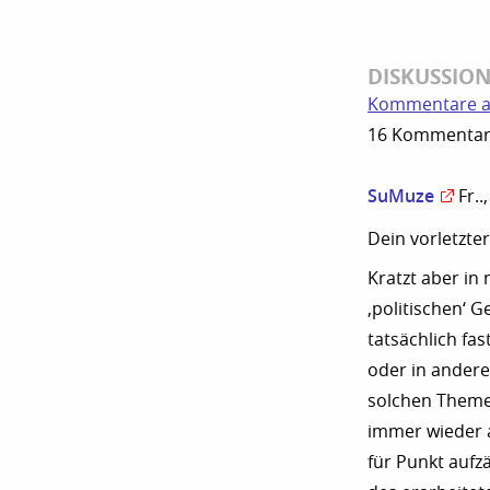
DISKUSSIO
Kommentare a
16 Kommentare 
SuMuze
Fr..
Dein vorletzte
Kratzt aber in
‚politischen‘ 
tatsächlich fa
oder in ander
solchen Themen
immer wieder a
für Punkt aufz