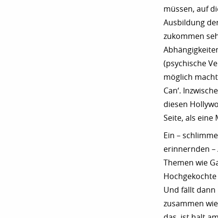
müssen, auf d
Ausbildung der
zukommen sehen
Abhängigkeiten
(psychische Ve
möglich macht,
Can‘. Inzwisc
diesen Hollyw
Seite, als ein
Ein – schlimme
erinnernden –
Themen wie Gaz
Hochgekochte w
Und fällt dann
zusammen wie 
das, ist halt 