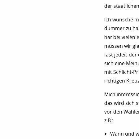
der staatliche
Ich wünsche mi
dümmer zu halte
hat bei vielen
müssen wir gla
fast jeder, de
sich eine Mein
mit Schlicht-P
richtigen Kreu
Mich interessi
das wird sich 
vor den Wahlen
z.B.:
Wann und wi