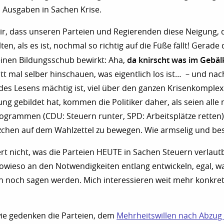
n Ausgaben in Sachen Krise.
r, dass unseren Parteien und Regierenden diese Neigung, d
n, als es ist, nochmal so richtig auf die Füße fällt! Gerade 
da knirscht was im Gebäl
 einen Bildungsschub bewirkt: Aha,
tt mal selber hinschauen, was eigentlich los ist… – und n
r des Lesens mächtig ist, viel über den ganzen Krisenkomple
ung gebildet hat, kommen die Politiker daher, als seien all
rogrammen (CDU: Steuern runter, SPD: Arbeitsplätze retten
zchen auf dem Wahlzettel zu bewegen. Wie armselig und be
ert nicht, was die Parteien HEUTE in Sachen Steuern verlau
sowieso an den Notwendigkeiten entlang entwickeln, egal, was
 noch sagen werden. Mich interessieren weit mehr konkrete
e gedenken die Parteien, dem
Mehrheitswillen nach Abzug