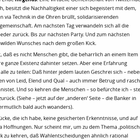
h, besitzt die Nachhaltigkeit einer sich begeistert mit dem,
n via Technik in die Ohren brüllt, solidarisierenden
emeinschaft. Am nächsten Tag verwandeln sich all die
eder zurück. Bis zur nächsten Party. Und zum nächsten
s wilden Wunsches nach dem großen Kick.
t, daß es nicht Menschen gibt, die beharrlich an einem Item
re ganze Existenz dahinter setzen. Aber eine Erfahrung
alle zu teilen: Daß hinter jedem lauten Geschrei sich – neb
en von Leid, Elend und Qual – auch immer Betrug und rasc
nistet. Und so kehren die Menschen – so befürchte ich – st
 zurück. (Siehe – jetzt auf der ‚anderen‘ Seite – die Banker in
ermutlich bald auch woanders).
ücke, die ich habe, keine gesicherten Erkenntnisse, und auf
wa Hoffnungen. Nur scheint mir, um zu dem Thema ‚politisc
ck zu kehren, daß Wahlentscheidungen ähnlich rational