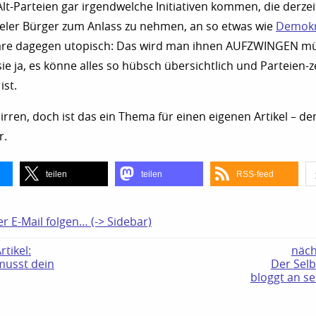
lt-Parteien gar irgendwelche Initiativen kommen, die derzei
vieler Bürger zum Anlass zu nehmen, an so etwas wie
Demokr
wäre dagegen utopisch: Das wird man ihnen AUFZWINGEN m
ie ja, es könne alles so hübsch übersichtlich und Parteien-z
ist.
 irren, doch ist das ein Thema für einen eigenen Artikel – d
r.
teilen
teilen
RSS-feed
er E-Mail folgen… (-> Sidebar)
tikel:
näch
 musst dein
Der Selb
bloggt an se