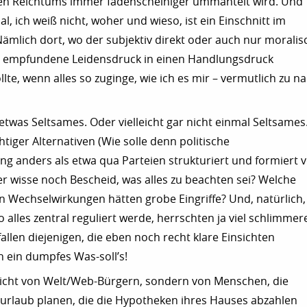
ten Reichtums immer fadenscheiniger ummäntelt wird. Und
l, ich weiß nicht, woher und wieso, ist ein Einschnitt im
ämlich dort, wo der subjektiv direkt oder auch nur moralis
nd empfundene Leidensdruck in einen Handlungsdruck
te, wenn alles so zuginge, wie ich es mir – vermutlich zu na
etwas Seltsames. Oder vielleicht gar nicht einmal Seltsames
tiger Alternativen (Wie solle denn politische
g anders als etwa qua Parteien strukturiert und formiert 
r wisse noch Bescheid, was alles zu beachten sei? Welche
Wechselwirkungen hätten grobe Eingriffe? Und, natürlich,
 alles zentral reguliert werde, herrschten ja viel schlimmer
allen diejenigen, die eben noch recht klare Einsichten
n ein dumpfes Was-soll’s!
 nicht von Welt/Web-Bürgern, sondern von Menschen, die
urlaub planen, die die Hypotheken ihres Hauses abzahlen