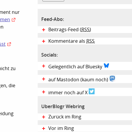
oment nur
Feed-Abo:
hmen
en
Beitrags-Feed (
RSS
)
Kommentare als
RSS
sst
Socials:
Gelegentlich auf Bluesky
icht zu
auf Mastodon (kaum noch)
en, die
immer noch auf X
UberBlogr Webring
eidung
Zurück im Ring
Vor im Ring