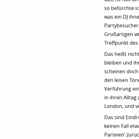
so befürchte ic
was ein DJ ihne
Partybesucherg
Großartigen wi
Treffpunkt de
Das heißt nich
bleiben und ih
scheinen doch 
den leisen Tön
Verführung ein
in ihren Alltag
London, und v
Das sind Eindr
keinen Fall et
Parteien‘ zurü