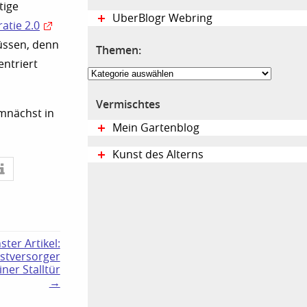
tige
UberBlogr Webring
atie 2.0
üssen, denn
Themen:
entriert
Themen:
Vermischtes
emnächst in
Mein Gartenblog
Kunst des Alterns
ster Artikel:
stversorger
iner Stalltür
→