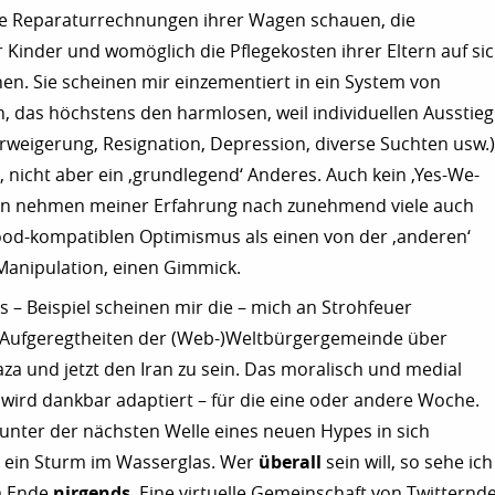
ie Reparaturrechnungen ihrer Wagen schauen, die
 Kinder und womöglich die Pflegekosten ihrer Eltern auf si
. Sie scheinen mir einzementiert in ein System von
, das höchstens den harmlosen, weil individuellen Ausstieg
rweigerung, Resignation, Depression, diverse Suchten usw.)
 nicht aber ein ‚grundlegend‘ Anderes. Auch kein ‚Yes-We-
hen nehmen meiner Erfahrung nach zunehmend viele auch
ood-kompatiblen Optimismus als einen von der ‚anderen‘
e Manipulation, einen Gimmick.
s – Beispiel scheinen mir die – mich an Strohfeuer
 Aufgeregtheiten der (Web-)Weltbürgergemeinde über
a und jetzt den Iran zu sein. Das moralisch und medial
ird dankbar adaptiert – für die eine oder andere Woche.
 unter der nächsten Welle eines neuen Hypes in sich
ein Sturm im Wasserglas. Wer
überall
sein will, so sehe ich
am Ende
nirgends
. Eine virtuelle Gemeinschaft von Twitternd