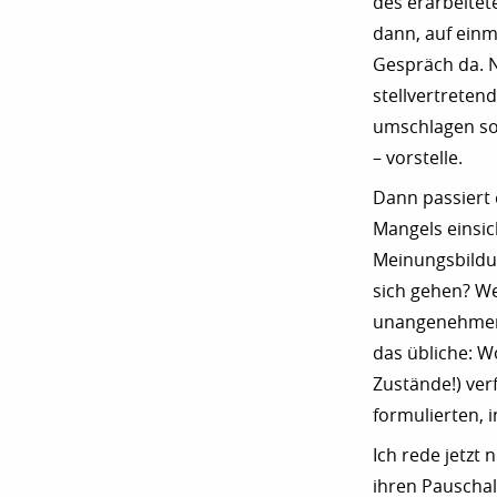
des erarbeite
dann, auf einma
Gespräch da. N
stellvertrete
umschlagen soll
– vorstelle.
Dann passiert 
Mangels einsich
Meinungsbildun
sich gehen? We
unangenehmen 
das übliche: Wo
Zustände!) verf
formulierten, i
Ich rede jetzt
ihren Pauschal