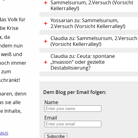
Sammelsurium, 2.Versuch (Vorsicht
Kellerralley!)
as Volk für
Yossarian zu: Sammelsurium,
2.Versuch (Vorsicht Kellerralley!)
die Krise
k
, da
Claudia zu: Sammelsurium, 2.Versuch
(Vorsicht Kellerralley!)
achdem nun
x weiß und
Claudia zu: Ceuta: spontane
„Invasion“ oder gezielte
e noch immer
Destabilisierung?
) zum
schränkt!
Dem Blog per Email folgen:
tbaren, denn
 sie alle
Name
 Inhalte,
Email
 aus