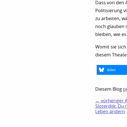
Dass von den A
Politisierung 
zu arbeiten, 
noch glauben s
bleiben, wie es 
Womit sie sich
diesem Theate
teilen
Diesem Blog
p
← vorheriger Ar
Sloterdijk: Du
Leben ändern