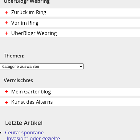
UberBlogr Webring
Zurück im Ring
Vor im Ring
UberBlogr Webring
Themen:
Themen:
Vermischtes
Mein Gartenblog
Kunst des Alterns
Letzte Artikel
Ceuta: spontane
„Invasion“ oder gezielte