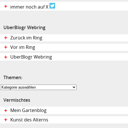
immer noch auf X
UberBlogr Webring
Zurück im Ring
Vor im Ring
UberBlogr Webring
Themen:
Themen:
Vermischtes
Mein Gartenblog
Kunst des Alterns