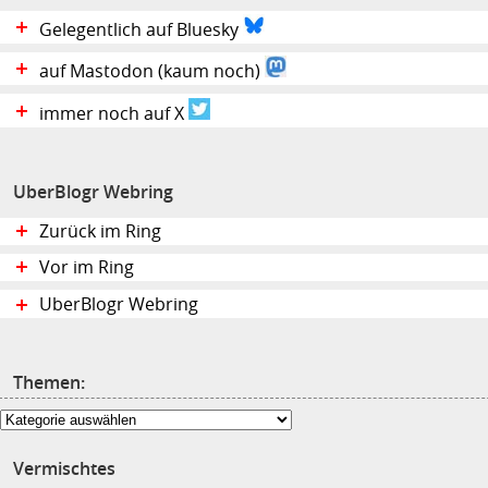
Gelegentlich auf Bluesky
auf Mastodon (kaum noch)
immer noch auf X
UberBlogr Webring
Zurück im Ring
Vor im Ring
UberBlogr Webring
Themen:
Themen:
Vermischtes