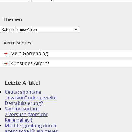
Themen:
Themen:
Vermischtes
Mein Gartenblog
Kunst des Alterns
Letzte Artikel
Ceuta: spontane
„Invasion“ oder gezielte
Destabilisierung?
Sammelsurium,
2.Versuch (Vorsicht
Kellerralley!)
Machtergreifung durch
agentische KI: ein neuer